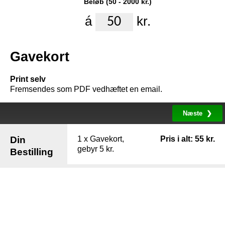
Beløb
(
50
-
2000
kr.
)
á
kr.
Gavekort
Print selv
Fremsendes som PDF vedhæftet en email.
Din
1
x
Gavekort
,
Pris i alt
:
55
kr.
gebyr 5 kr.
Bestilling